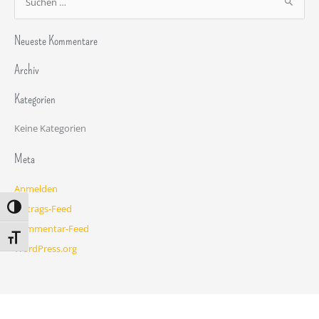
S
u
c
Neueste Kommentare
h
Archiv
e
n
Kategorien
n
a
Keine Kategorien
c
Meta
h
:
Anmelden
Eintrags-Feed
Umschalten auf hohe Kontraste
Kommentar-Feed
Schrift vergrößern
WordPress.org