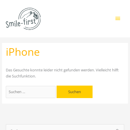
Zum
Zur
Zum
Hau
Inhalt
Navigation
Inhalt
springen
springen
springen
Suchen
iPhone
nach:
Das Gesuchte konnte leider nicht gefunden werden. Vielleicht hilft
die Suchfunktion.